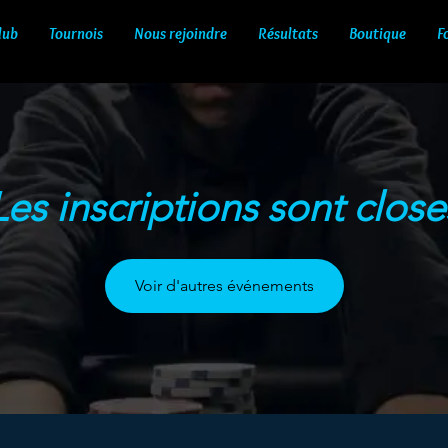
lub
Tournois
Nous rejoindre
Résultats
Boutique
F
Les inscriptions sont close
Voir d'autres événements