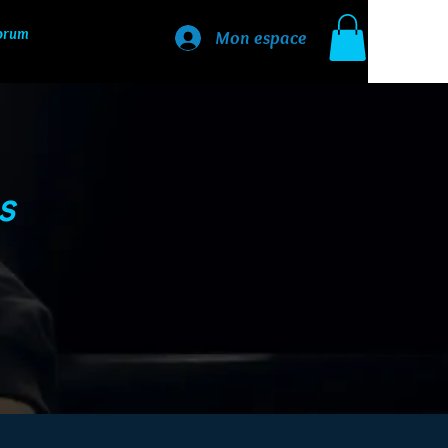
orum
Mon espace
s