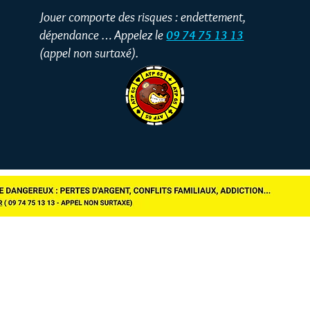
Jouer comporte des risques : endettement,
dépendance … Appelez le
09 74 75 13 13
(appel non surtaxé).