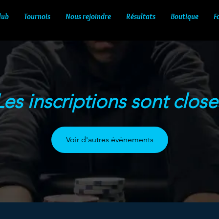
lub
Tournois
Nous rejoindre
Résultats
Boutique
F
Les inscriptions sont close
Voir d'autres événements