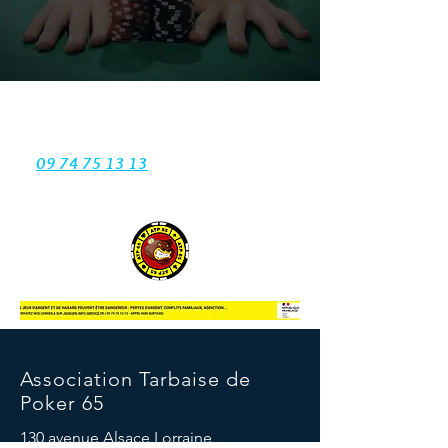
Jouer comporte des risques :
endettement, dépendance … Appelez
le
09 74 75 13 13
(appel non surtaxé).
Association Tarbaise de
Poker 65
130 avenue Alsace Lorraine