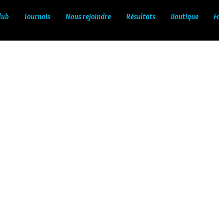
lub
Tournois
Nous rejoindre
Résultats
Boutique
F