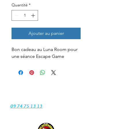
Quantité
*
Ajouter au panier
Bon cadeau au Luna Room pour 
une séance Escape Game
Jouer comporte des risques :
endettement, dépendance … Appelez
le
09 74 75 13 13
(appel non surtaxé).