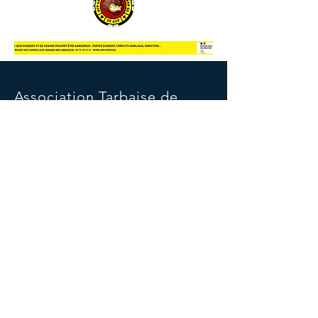
Association Tarbaise de
Poker 65
130 avenue Alsace Lorraine
65000 TARBES (à coté de Sat In Car)
E-mail :
atppoker65@gmail.com
06 34 11 06 25
Tél :
RÉSEAUX SOCIAUX
Politique de confidentialité et cookies
Mentions légales