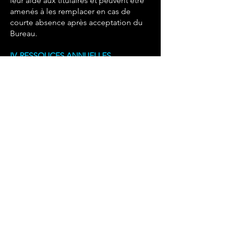
leur aide aux titulaires et peuvent être
amenés à les remplacer en cas de
courte absence après acceptation du
Bureau.
IV. RESSOUCES ANNUELLES
Articles 10 : Les Ressources
Les ressources de l’ATP65 sont issues :
Des cotisations des licences
individuelles des membres.
Des dons des différents partenaires.
Des ventes de boissons et/ou
sandwichs lors des événements.
Des ventes de vêtements/casquettes
au logo du club.
Toute autre ressource autorisée par la
loi.
V. MODIFICATIONS DES STATUS ET