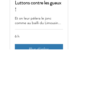
Luttons contre les gueux
!
Et on leur pèlera le jonc
comme au bailli du Limousin...
6 h
Plus d'infos
Jouer comporte des risques :
endettement, dépendance … Appelez
le
09 74 75 13 13
(appel non surtaxé).