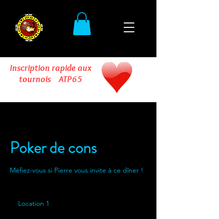
Inscription rapide aux
tournois ATP65
Cliquez sur le coeur
Poker de cons
Méfiez-vous si Pierre vous invite à ce dîner !
Location 1