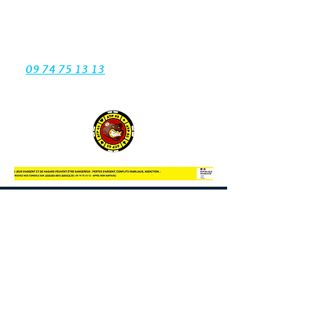
Jouer comporte des risques :
endettement, dépendance … Appelez
le
09 74 75 13 13
(appel non surtaxé).
Association Tarbaise de
Poker 65
130 avenue Alsace Lorraine
65000 TARBES (à coté de Sat In Car)
E-mail :
atppoker65@gmail.com
06 34 11 06 25